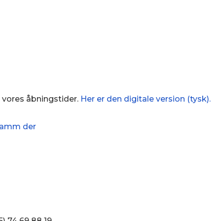
 vores åbningstider.
Her er den digitale version (tysk).
5) 74 69 88 19
Cookie-Richtlinie (EU)