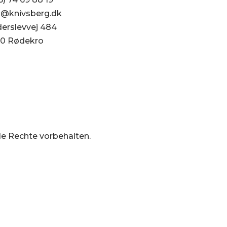
o@knivsberg.dk
Datenschutzerklärung (
erslevvej 484
Haftungsauschluss
0 Rødekro
Impressum
lle Rechte vorbehalten.