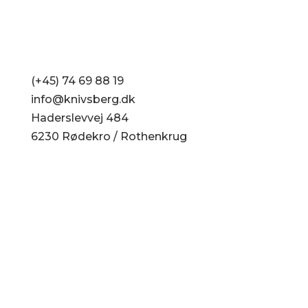
(+45) 74 69 88 19
info@knivsberg.dk
Haderslevvej 484
6230 Rødekro / Rothenkrug
Cookie-Richtlinie (EU)
Datenschutzerklärung (EU)
Haftungsauschluss
Impressum