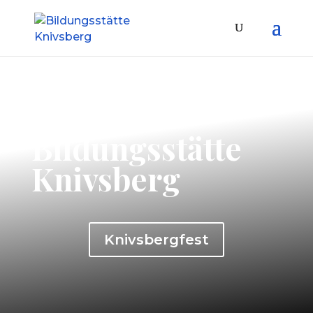
Bildungsstätte
Knivsberg
Knivsbergfest